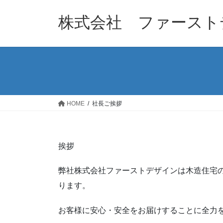
コ
ナ
ン
ビ
株式会社 ファースト
テ
ゲ
ン
ー
ツ
シ
へ
ョ
ス
ン
キ
に
ッ
移
HOME
社長ご挨拶
プ
動
挨拶
弊社株式会社ファーストデザインは木造住宅
ります。
お客様に安心・安全をお届けすることに全力